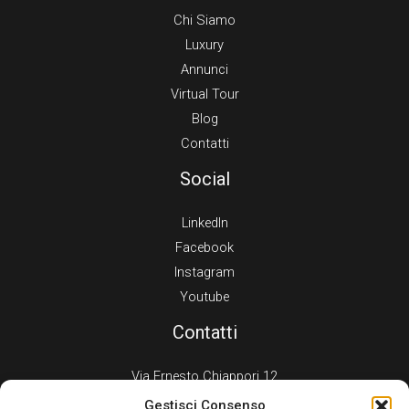
Chi Siamo
Luxury
Annunci
Virtual Tour
Blog
Contatti
Social
LinkedIn
Facebook
Instagram
Youtube
Contatti
Via Ernesto Chiappori 12
Ventimiglia 18039 (IM)
Gestisci Consenso