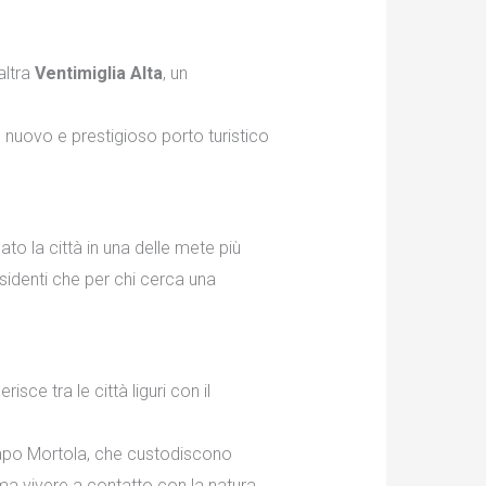
altra
Ventimiglia Alta
, un
l nuovo e prestigioso porto turistico
to la città in una delle mete più
esidenti che per chi cerca una
erisce tra le città liguri con il
Capo Mortola, che custodiscono
ama vivere a contatto con la natura.