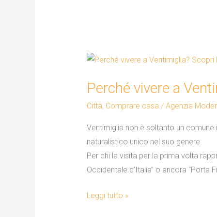
Perché
vivere
Perché vivere a Venti
a
Ventimiglia?
Città
,
Comprare casa
/
Agenzia Mode
Scopri
Ventimiglia non è soltanto un comune it
la
naturalistico unico nel suo genere.
perla
Per chi la visita per la prima volta rap
nascosta
Occidentale d’Italia” o ancora “Porta Fio
della
Riviera
Leggi tutto »
di
Ponente