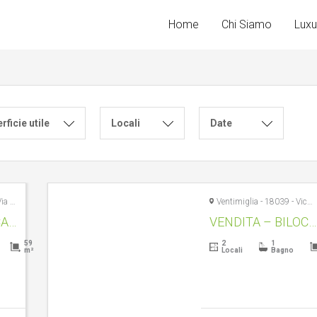
Home
Chi Siamo
Luxu
rficie utile
Locali
Date
Ventimiglia - 18039 - Via Piemonte, 19
Ventimiglia - 18039 - Vico Sotto Forni, 10
VENDITA- BILOCALE + TERRAZZA – VENTIMIGLIA CENTRO STORICO – RIF. 1576
VENDITA – BILOCALE DA RISTRUTTURARE – CENTRO STORICO- RIF. 1603
59
2
1
m²
Locali
Bagno