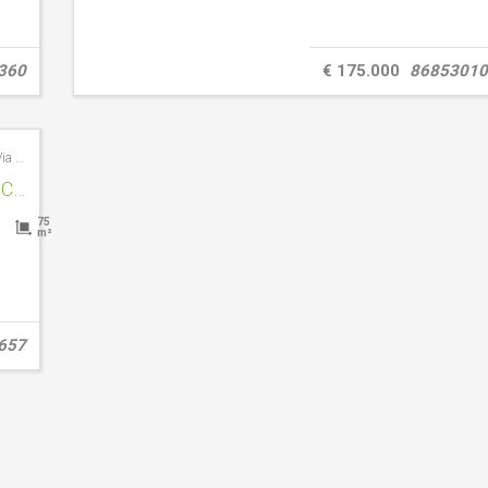
360
€ 175.000
86853010
Ventimiglia - 18039 - Via Garibaldi 17
VENDITA- TRILOCALE – VENTIMIGLIA CENTRO STORICO – RIF. 1459
75
m²
657