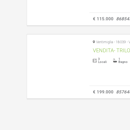
€ 115.000
86854
3
1
Locali
Bagno
€ 199.000
85764