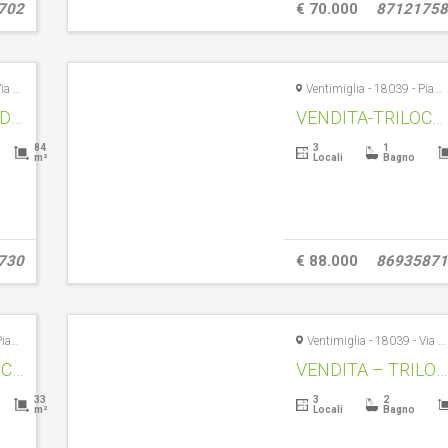
702
€ 70.000
87121758
Ventimiglia - 18039 - Via Giuseppe Garibaldi, 6
Ventimiglia - 18039 - Piazza del Canto, 17
VENDITA – QUADRILOCALE – VENTIMIGLIA CENTRO STORICO – RIF. 1579
VENDITA-TRILOCALE-VENTIMIGLIA CENTRO STORICO-RIF.1572
84
3
1
m²
Locali
Bagno
730
€ 88.000
86935871
Ventimiglia - 18039 - Piazza Rocchetta,15
Ventimiglia - 18039 - Via Garibaldi, 18
VENDITA – BILOCALE – VENTIMIGLIA CENTRO STORICO – RIF.1570
VENDITA – TRILOCALE- VENTIMIGLIA CENTRO STORICO – RIF.1582
33
3
2
m²
Locali
Bagno