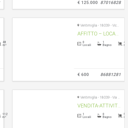
€ 125.000
87016828
Ventimiglia - 18039 - Vico delle Camelie, 1
AFFITTO – LOCALE COMMERCIALE – VENTIMIGLIA CENTRO STORICO – RIF. 3063
48
0
1
40
m²
Locali
Bagno
m²
€ 600
86881281
Ventimiglia - 18039 - Via Cristoforo Colombo, 13
VENDITA-ATTIVITÀ DI TABACCHERIA, SOUVENIR E GIOCO D’AZZARDO -VENTIMIGLIA PIAZZA COLOMBO – RIF. 5018
112
1
0
59
m²
Locali
Bagno
m²