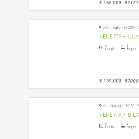
€ 165.000
87121
4
1
Locali
Bagno
€ 139.000
87000
0
1
Locali
Bagno