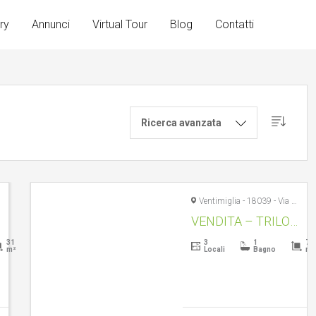
ry
Annunci
Virtual Tour
Blog
Contatti
Ricerca avanzata
Ventimiglia - 18039 - Via Falerina, 29
VENDITA – TRILOCALE – VENTIMIGLIA CENTRO STORICO- RIF.1589
31
3
1
74
m²
Locali
Bagno
m²