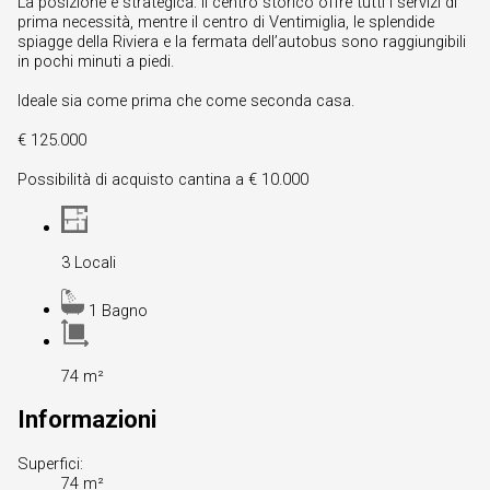
La posizione è strategica: il centro storico offre tutti i servizi di
prima necessità, mentre il centro di Ventimiglia, le splendide
spiagge della Riviera e la fermata dell’autobus sono raggiungibili
in pochi minuti a piedi.
Ideale sia come prima che come seconda casa.
€ 125.000
Possibilità di acquisto cantina a € 10.000
3 Locali
1 Bagno
74 m²
Informazioni
Superfici:
74 m²