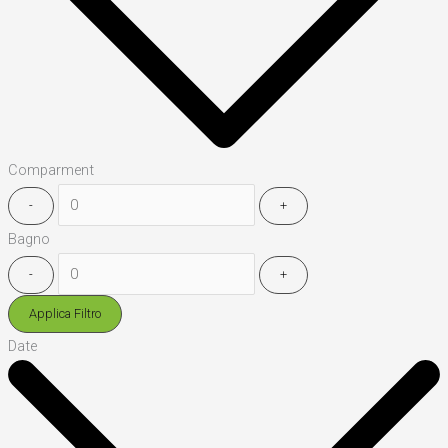
Comparment
-
+
Bagno
-
+
Applica Filtro
Date