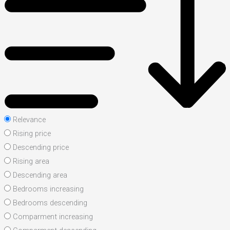
Relevance
Rising price
Descending price
Rising area
Descending area
Bedrooms increasing
Bedrooms descending
Comparment increasing