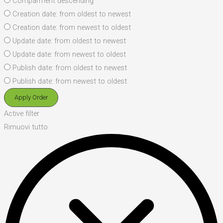
Comparment descending
Creation date: from oldest to newest
Creation date: from newest to oldest
Update date: from oldest to newest
Update date: from newest to oldest
Publish date: from oldest to newest
Publish date: from newest to oldest
Apply Order
Active filter
Rimuovi tutto