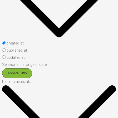
created at
published at
updated at
Seleziona un range di date
Applica Filtro
Ricerca avanzata