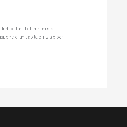
trebbe far riflettere chi sta
sporre di un capitale iniziale per