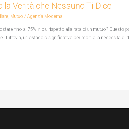
o la Verità che Nessuno Ti Dice
iare
,
Mutuo
/
Agenzia Moderna
costare fino al 75% in più rispetto alla rata di un mutuo? Questo po
. Tuttavia, un ostacolo significativo per molti è la necessità di di