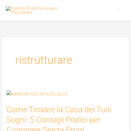
Vai
al
contenuto
ristrutturare
Come
Trovare
Come Trovare la Casa dei Tuoi
la
Casa
Sogni: 5 Consigli Pratici per
dei
Comprare Senza Errori