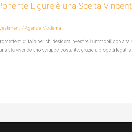
Ponente Ligure è una Scelta Vincent
vestimenti
/
Agenzia Moderna
omettenti d’Italia per chi desidera investire in immobili con alta r
iguria sta vivendo uno sviluppo costante, grazie a progetti legati 