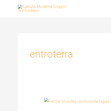
Vai
al
contenuto
entroterra
Perché
Investire