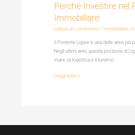
Perché Investire nel 
nel
Ponente
Immobiliare
Ligure
Lascia un commento
/
Immobiliare
,
In
è
una
Il Ponente Ligure è una delle aree più pr
Scelta
Negli ultimi anni, questa porzione di L
Vincente
mare, la logistica e il turismo…
per
il
Leggi tutto »
Tuo
Futuro
Immobiliare