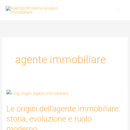
Vai
al
contenuto
agente immobiliare
Le
origini
Le origini dell’agente immobiliare:
dell’agente
immobiliare:
storia, evoluzione e ruolo
storia,
moderno