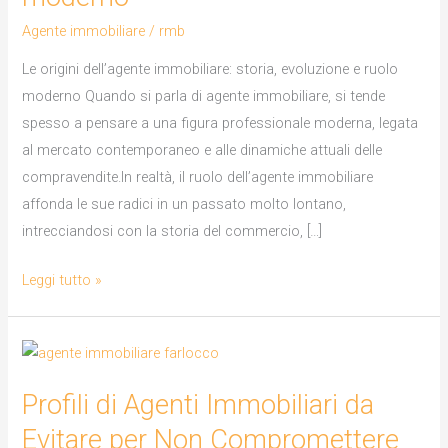
evoluzione
Agente immobiliare
/
rmb
e
ruolo
Le origini dell’agente immobiliare: storia, evoluzione e ruolo
moderno
moderno Quando si parla di agente immobiliare, si tende
spesso a pensare a una figura professionale moderna, legata
al mercato contemporaneo e alle dinamiche attuali delle
compravendite.In realtà, il ruolo dell’agente immobiliare
affonda le sue radici in un passato molto lontano,
intrecciandosi con la storia del commercio, […]
Leggi tutto »
Profili
di
Profili di Agenti Immobiliari da
Agenti
Immobiliari
Evitare per Non Compromettere