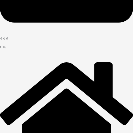
48,8
mq