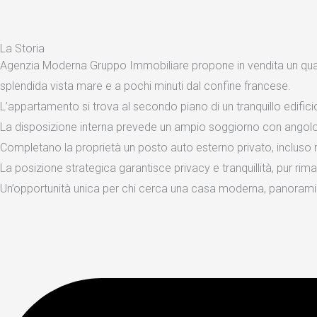
La Storia
Agenzia Moderna Gruppo Immobiliare propone in vendita un quadril
splendida vista mare e a pochi minuti dal confine francese.
L’appartamento si trova al secondo piano di un tranquillo edifici
La disposizione interna prevede un ampio soggiorno con angolo
Completano la proprietà un posto auto esterno privato, incluso 
La posizione strategica garantisce privacy e tranquillità, pur rim
Un’opportunità unica per chi cerca una casa moderna, panoramic