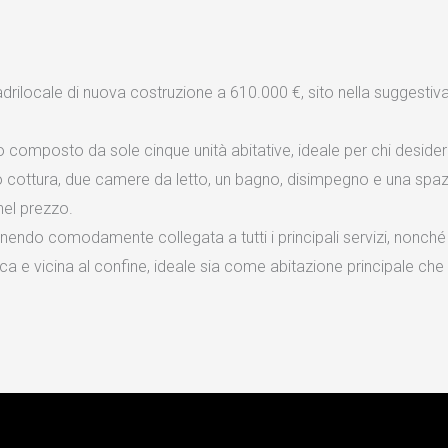
ocale di nuova costruzione a 610.000 €, sito nella suggestiva zo
o composto da sole cinque unità abitative, ideale per chi desidera
 cottura, due camere da letto, un bagno, disimpegno e una spaz
nel prezzo.
anendo comodamente collegata a tutti i principali servizi, nonché 
a e vicina al confine, ideale sia come abitazione principale c