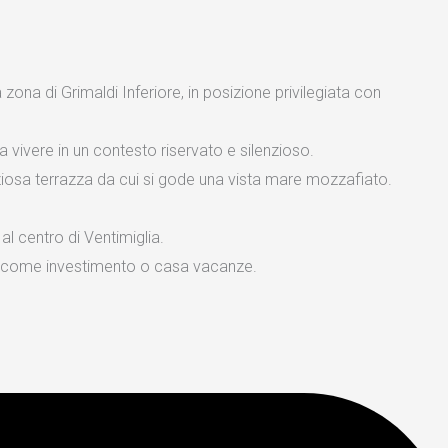
na di Grimaldi Inferiore, in posizione privilegiata con
 vivere in un contesto riservato e silenzioso.
iosa terrazza da cui si gode una vista mare mozzafiato.
al centro di Ventimiglia.
he come investimento o casa vacanze.