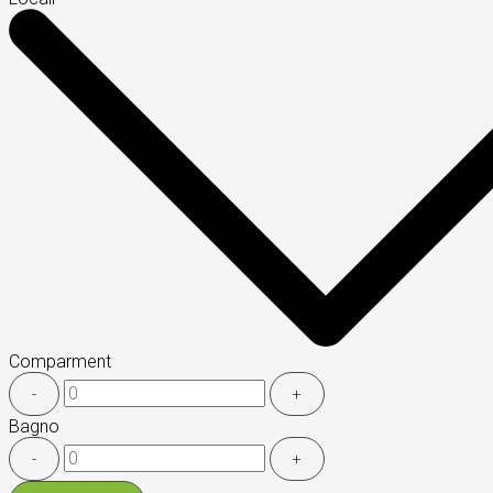
Comparment
-
+
Bagno
-
+