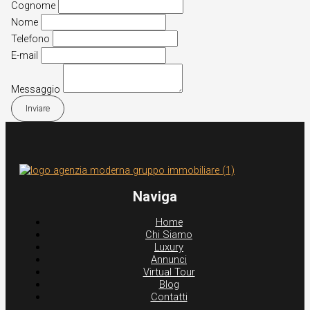
Cognome
Nome
Telefono
E-mail
Messaggio
Inviare
Naviga
Home
Chi Siamo
Luxury
Annunci
Virtual Tour
Blog
Contatti