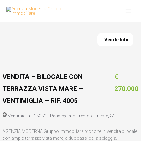
Vai
al
contenuto
Vedi le foto
VENDITA – BILOCALE CON
€
TERRAZZA VISTA MARE –
270.000
VENTIMIGLIA – RIF. 4005
Ventimiglia - 18039 - Passeggiata Trento e Trieste, 31
AGENZIA MODERNA Gruppo Immobiliare propone in vendita bilocale
con ampio terrazzo vista mare, a due passi dalla spiaggia.