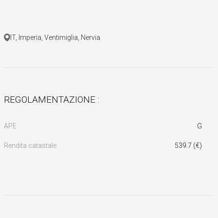
IT, Imperia, Ventimiglia, Nervia
REGOLAMENTAZIONE :
APE
G
Rendita catastale
539.7 (€)