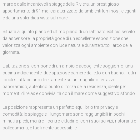
mare e dalle incantevoli spiagge della Riviera, un prestigioso
appartamento di 91 mq, caratterizzato da ambienti luminosi, eleganti
e da una splendida vista sul mare.
Situata al quinto piano ed ultimo piano di un raffinato edificio servito
da ascensore, la proprietà gode di un’eccellente esposizione che
valorizza ogni ambiente con luce naturale durante tutto l’arco della
giornata.
L’abitazione si compone di un ampio e accogliente soggiorno, una
cucina indipendente, due spaziose camere da letto e un bagno. Tutti i
locali si affacciano direttamente su un magnifico terrazzo
panoramico, autentico punto di forza della residenza, ideale per
momenti di relax e convivialità con il mare come suggestivo sfondo.
La posizione rappresenta un perfetto equilibrio tra privacy e
comodità: le spiagge e il lungomare sono raggiungibili in pochi
minuti a piedi, mentre il centro cittadino, con i suoi servizi, ristoranti e
collegamenti, è facilmente accessibile.