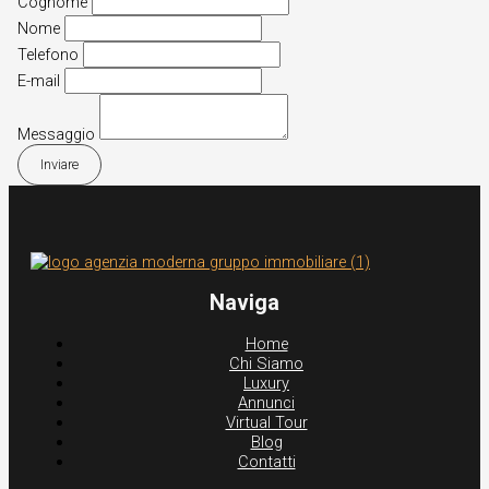
Cognome
Nome
Telefono
E-mail
Messaggio
Inviare
Naviga
Home
Chi Siamo
Luxury
Annunci
Virtual Tour
Blog
Contatti