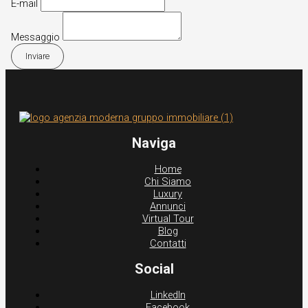
E-mail
Messaggio
Inviare
Naviga
Home
Chi Siamo
Luxury
Annunci
Virtual Tour
Blog
Contatti
Social
LinkedIn
Facebook