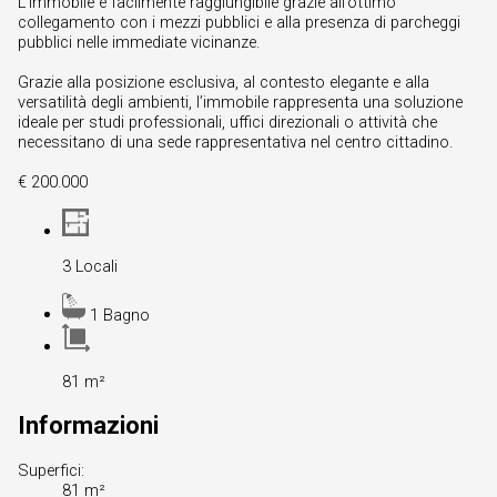
L’immobile è facilmente raggiungibile grazie all’ottimo
collegamento con i mezzi pubblici e alla presenza di parcheggi
pubblici nelle immediate vicinanze.
Grazie alla posizione esclusiva, al contesto elegante e alla
versatilità degli ambienti, l’immobile rappresenta una soluzione
ideale per studi professionali, uffici direzionali o attività che
necessitano di una sede rappresentativa nel centro cittadino.
€ 200.000
3 Locali
1 Bagno
81 m²
Informazioni
Superfici:
81 m²