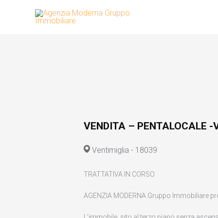
Vai
al
contenuto
VENDITA – PENTALOCALE -V
Ventimiglia - 18039
TRATTATIVA IN CORSO
AGENZIA MODERNA Gruppo Immobiliare propo
L'immobile, sito al terzo piano senza ascens