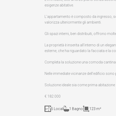
esigenze abitative.
L’appartamento è composto da ingresso, soggi
valorizza ulteriormente gli ambienti.
Gli spazi interni, ben distribuiti, offrono mol
La proprietà è inserita all’interno di un ele
esterne, che ha riguardato la facciata e la 
Completa la soluzione una comoda cantina a
Nelle immediate vicinanze dell’edificio sono p
Soluzione ideale sia come prima abitazion
€ 182.000
5 Locali
1 Bagno
123 m²