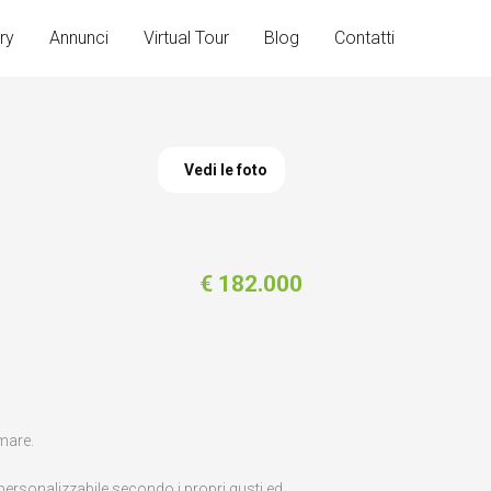
ry
Annunci
Virtual Tour
Blog
Contatti
Vedi le foto
€ 182.000
mare.
 personalizzabile secondo i propri gusti ed