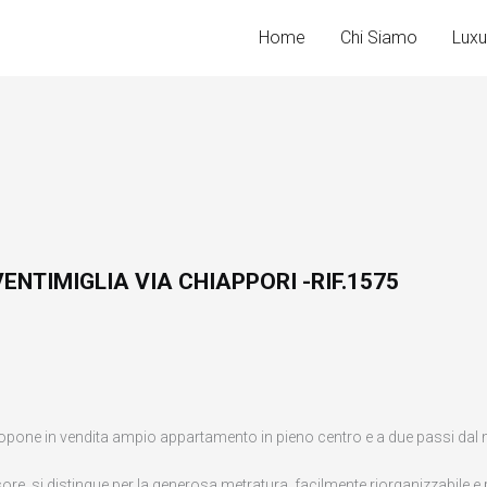
Home
Chi Siamo
Luxu
ENTIMIGLIA VIA CHIAPPORI -RIF.1575
ne in vendita ampio appartamento in pieno centro e a due passi dal 
ore, si distingue per la generosa metratura, facilmente riorganizzabile e