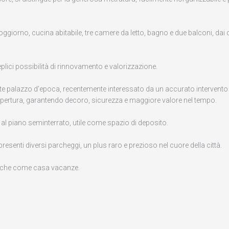
orno, cucina abitabile, tre camere da letto, bagno e due balconi, dai q
teplici possibilità di rinnovamento e valorizzazione.
gante palazzo d’epoca, recentemente interessato da un accurato intervento 
copertura, garantendo decoro, sicurezza e maggiore valore nel tempo.
l piano seminterrato, utile come spazio di deposito.
resenti diversi parcheggi, un plus raro e prezioso nel cuore della città.
e che come casa vacanze.