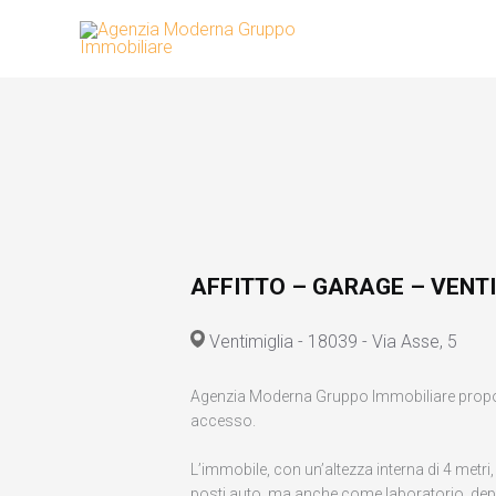
Vai
al
contenuto
AFFITTO – GARAGE – VENTI
Ventimiglia - 18039 - Via Asse, 5
Agenzia Moderna Gruppo Immobiliare propone i
accesso.
L’immobile, con un’altezza interna di 4 met
posti auto, ma anche come laboratorio, depos