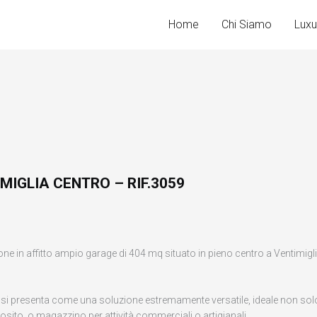
Home
Chi Siamo
Luxu
MIGLIA CENTRO – RIF.3059
n affitto ampio garage di 404 mq situato in pieno centro a Ventimiglia, 
ri, si presenta come una soluzione estremamente versatile, ideale non so
ito, o magazzino per attività commerciali o artigianali.