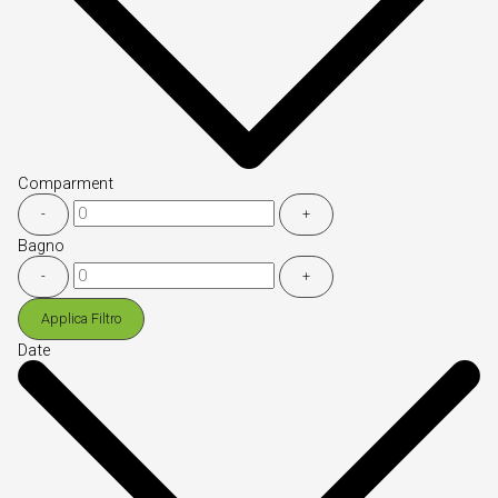
Comparment
-
+
Bagno
-
+
Applica Filtro
Date