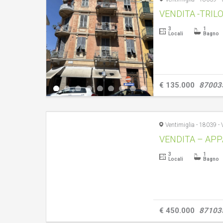
3
1
Locali
Bagno
€ 135.000
87003
3
1
Locali
Bagno
€ 450.000
87103