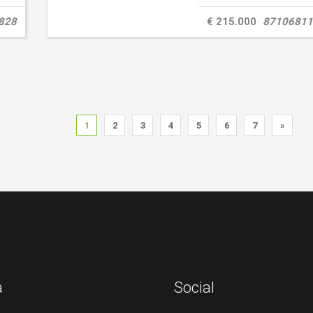
828
€ 215.000
87106811
1
2
3
4
5
6
7
»
a
Social