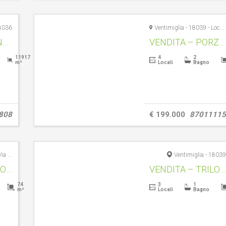
18036
Ventimiglia - 18039 - Località Peidaigo, 77
VENDITA – VIGNETO CON RUSTICO – SOLDANO – RIF. 1593
VENDITA – PORZIONE DI CASA VISTA MARE – VENTIMIGLIA – RIF. 1595
11917
4
2
m²
Locali
Bagno
808
€ 199.000
87011115
Ventimiglia - 18039 - Via Falerina, 29
Ventimiglia - 18039
VENDITA – TRILOCALE – VENTIMIGLIA CENTRO STORICO- RIF.1589
VENDITA – TRILOCALE CON TERRAZZA VISTA MARE – SAN SECONDO VENTIMIGLIA – RIF. 1602
74
3
1
m²
Locali
Bagno