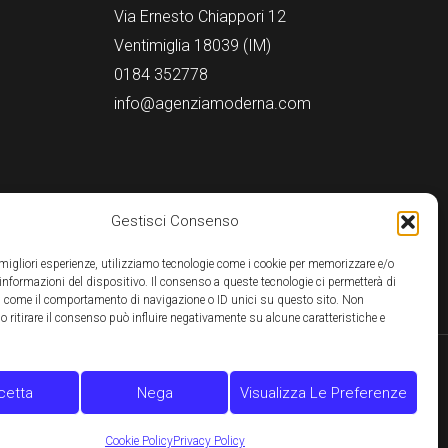
Via Ernesto Chiappori 12
Ventimiglia 18039 (IM)
0184 352778
info@agenziamoderna.com
Gestisci Consenso
e migliori esperienze, utilizziamo tecnologie come i cookie per memorizzare e/o
 informazioni del dispositivo. Il consenso a queste tecnologie ci permetterà di
ti come il comportamento di navigazione o ID unici su questo sito. Non
o ritirare il consenso può influire negativamente su alcune caratteristiche e
cetta
Nega
Visualizza Le Preferenze
Powered by
RMB Studio
Cookie Policy
Privacy Policy