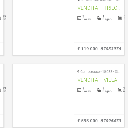
VENDITA – TRILOCALE – OLIVETTA SAN MICHELE – RIF. 1598
85
3
1
76
m²
Locali
Bagno
m²
€ 119.000
87053976
Camporosso - 18033 - Strada degli Olandesi
VENDITA – VILLA +GIARDINO -CAMPOROSSO ZONA SAN GIACOMO – RIF.1470
83
8
2
20
m²
Locali
Bagno
m²
€ 595.000
87095473