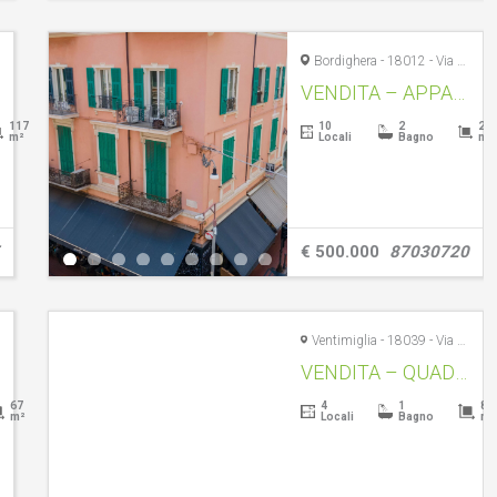
Bordighera - 18012 - Via Roma, 5
VENDITA – APPARTAMENTO – BORDIGHERA CENTRO – RIF. 1596
117
10
2
23
m²
Locali
Bagno
m²
€ 500.000
87030720
Ventimiglia - 18039 - Via Giuseppe Garibaldi, 6
VENDITA – QUADRILOCALE – VENTIMIGLIA CENTRO STORICO – RIF. 1579
67
4
1
84
m²
Locali
Bagno
m²