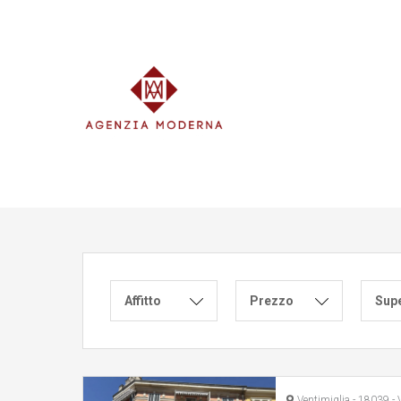
Vai
al
contenuto
Affitto
Prezzo
Supe