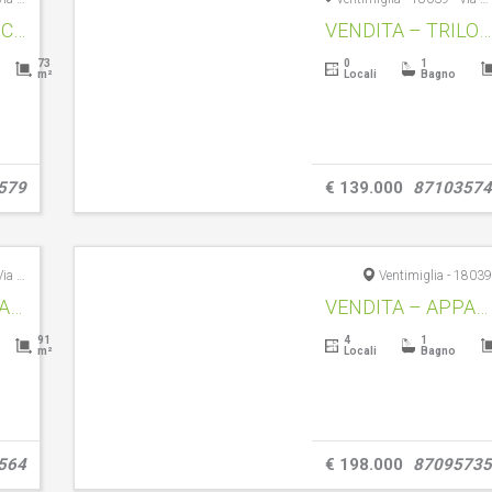
VENDITA -TRILOCALE- VENTIMIGLIA CENTRO – RIF.1587
VENDITA – TRILOCALE – VENTIMIGLIA LOCALITA’ SERRO INFERIORE – RIF. 1601
73
0
1
m²
Locali
Bagno
579
€ 139.000
87103574
Ventimiglia - 18039 - Via Tacito, 22
Ventimiglia - 18039
VENDITA – APPARTAMENTO CON TERRAZZO – VENTIMIGLIA ZONA NERVIA – RIF.1597
VENDITA – APPARTAMENTO – VENTIMIGLIA ZONA SAN SECONDO – RIF. 1600
91
4
1
m²
Locali
Bagno
564
€ 198.000
87095735