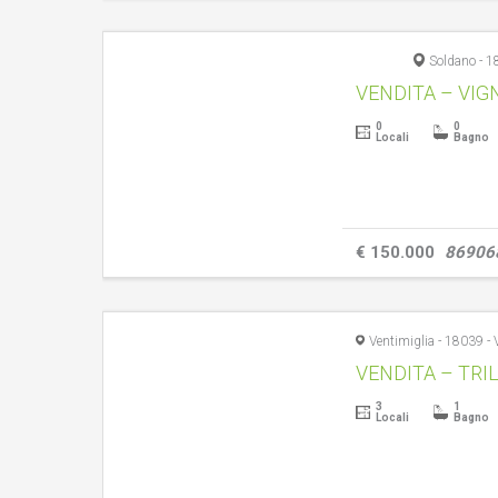
Soldano - 
0
0
Locali
Bagno
€ 150.000
86906
3
1
Locali
Bagno