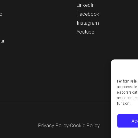
LinkedIn
o
Facebook
Instagram
Youtube
our
Per fornire l
accedere alle
elaborare da
acconsentire 
funzioni.
Ac
Privacy Policy
·
Cookie Policy