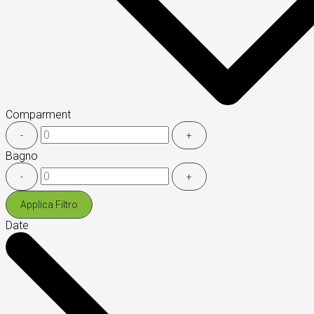
Comparment
-
+
Bagno
-
+
Applica Filtro
Date