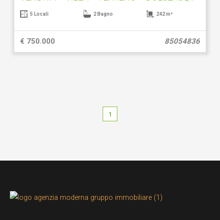
5 Locali
2 Bagno
242 m²
€ 750.000
85054836
1