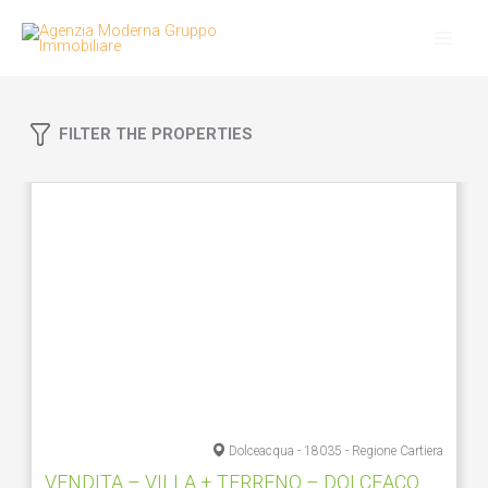
Vai
al
contenuto
FILTER THE PROPERTIES
Dolceacqua - 18035 - Regione Cartiera
VENDITA – VILLA + TERRENO – DOLCEACQUA ZONA PIGNOI S.ROCCO – RIF. 1466